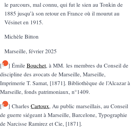
le parcours, mal connu, qui fut le sien au Tonkin de
1885 jusqu’à son retour en France où il mourut au
Vésinet en 1915.
Michèle Bitton
Marseille, février 2025
[
]
Émile
Bouchet
,
à
MM. les membres du Conseil de
1
discipline des avocats de Marseille
, Marseille,
Imprimerie T. Samat, [1871]. Bibliothèque de l’Alcazar à
Marseille, fonds patrimoniaux, n°1409.
[
]
Charles
Cartoux
,
Au public marseillais, au
C
onseil
2
d
e guerre
siégeant à Marseille
, Barcelone, Typographie
de Narcisse Ramirez et Cie, [1871].