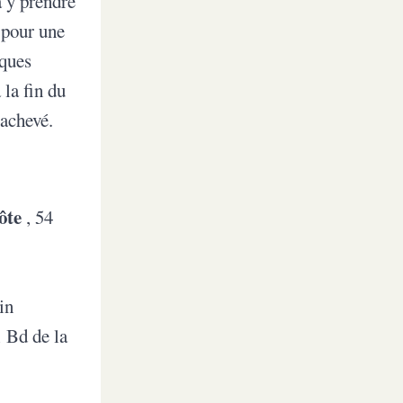
à y prendre
 pour une
iques
 la fin du
 achevé.
côte
, 54
n
in
1 Bd de la