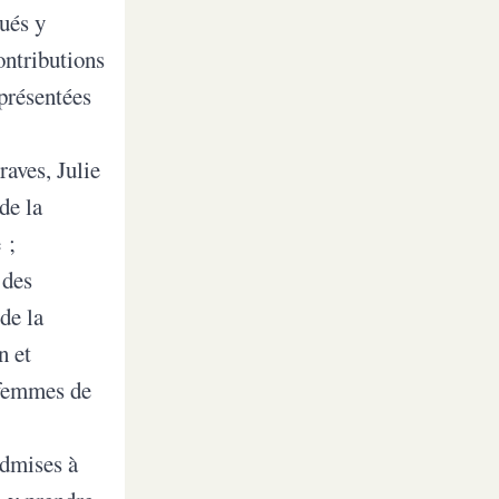
gués y
ontributions
 présentées
aves, Julie
de la
 ;
 des
de la
n et
 femmes de
admises à