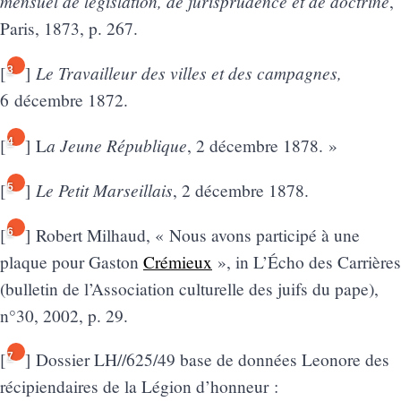
mensuel de législation, de jurisprudence et de doctrine
,
Paris, 1873, p. 267.
Le Travailleur des villes et des campagnes,
[
]
3
6 décembre 1872.
a Jeune République
[
]
L
, 2 décembre 1878. »
4
Le Petit Marseillais
[
]
, 2 décembre 1878.
5
[
]
Robert Milhaud, « Nous avons participé à une
6
plaque pour Gaston
Crémieux
», in L’Écho des Carrières
(bulletin de l’Association culturelle des juifs du pape),
n°30, 2002, p. 29.
[
]
Dossier LH//625/49 base de données Leonore des
7
récipiendaires de la Légion d’honneur :